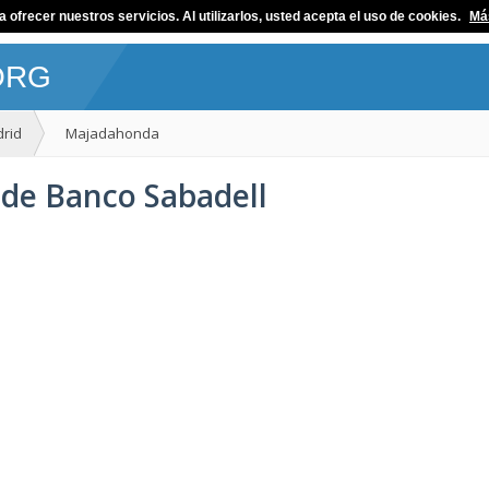
ofrecer nuestros servicios. Al utilizarlos, usted acepta el uso de cookies.
Má
ORG
rid
Majadahonda
 de Banco Sabadell