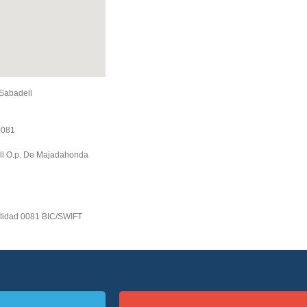
Sabadell
0081
l O.p. De Majadahonda
idad 0081 BIC/SWIFT