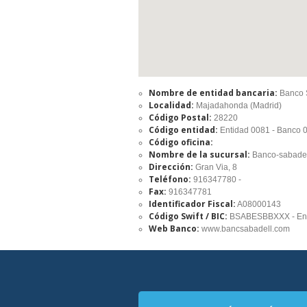
Nombre de entidad bancaria:
Banco 
Localidad:
Majadahonda (Madrid)
Código Postal:
28220
Código entidad:
Entidad 0081 - Banco 
Código oficina:
Nombre de la sucursal:
Banco-sabadel
Dirección:
Gran Via, 8
Teléfono:
916347780 -
Fax:
916347781
Identificador Fiscal:
A08000143
Código Swift / BIC:
BSABESBBXXX - Ent
Web Banco:
www.bancsabadell.com