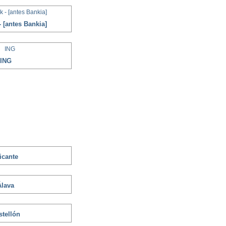
 [antes Bankia]
ING
icante
Álava
stellón