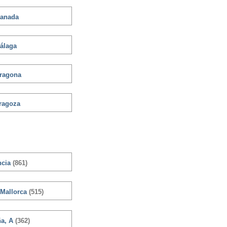
anada
álaga
rragona
ragoza
ncia
(861)
 Mallorca
(515)
ña, A
(362)