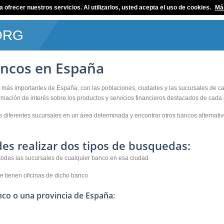
ofrecer nuestros servicios. Al utilizarlos, usted acepta el uso de cookies.
Má
ORG
ancos en España
as más importantes de España, con las poblaciones, ciudades y las sucursales de 
mación de interés sobre los productos y servicios financieros destacados de cada
s diferentes sucursales en un área determinada y encontrar otros bancos alternati
es realizar dos tipos de busquedas:
todas las sucursales de cualquier banco en esa ciudad
e tienen oficinas de dicho banco
co o una provincia de España: