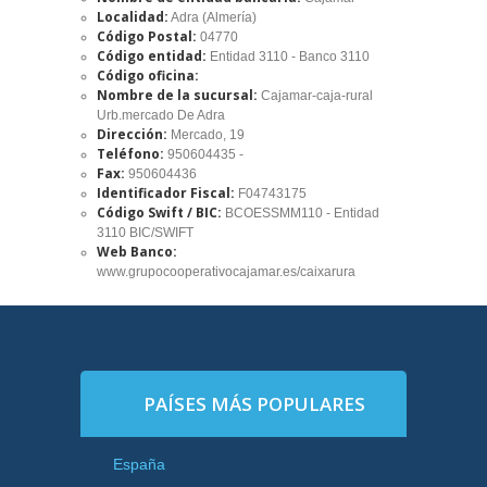
Localidad:
Adra (Almería)
Código Postal:
04770
Código entidad:
Entidad 3110 - Banco 3110
Código oficina:
Nombre de la sucursal:
Cajamar-caja-rural
Urb.mercado De Adra
Dirección:
Mercado, 19
Teléfono:
950604435 -
Fax:
950604436
Identificador Fiscal:
F04743175
Código Swift / BIC:
BCOESSMM110 - Entidad
3110 BIC/SWIFT
Web Banco:
www.grupocooperativocajamar.es/caixarura
PAÍSES MÁS POPULARES
España