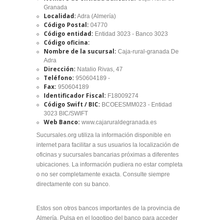
Granada
Localidad:
Adra (Almería)
Código Postal:
04770
Código entidad:
Entidad 3023 - Banco 3023
Código oficina:
Nombre de la sucursal:
Caja-rural-granada De
Adra
Dirección:
Natalio Rivas, 47
Teléfono:
950604189 -
Fax:
950604189
Identificador Fiscal:
F18009274
Código Swift / BIC:
BCOEESMM023 - Entidad
3023 BIC/SWIFT
Web Banco:
www.cajaruraldegranada.es
Sucursales.org utiliza la información disponible en
internet para facilitar a sus usuarios la localización de
oficinas y sucursales bancarias próximas a diferentes
ubicaciones. La información pudiera no estar completa
o no ser completamente exacta. Consulte siempre
directamente con su banco.
Estos son otros bancos importantes de la provincia de
Almería. Pulsa en el logotipo del banco para acceder