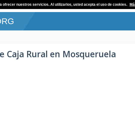
ofrecer nuestros servicios. Al utilizarlos, usted acepta el uso de cookies.
Má
ORG
 de Caja Rural en Mosqueruela