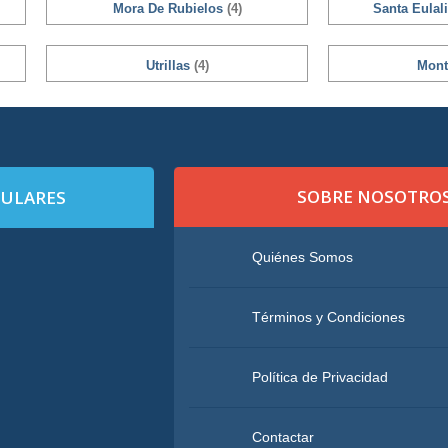
Mora De Rubielos
(4)
Santa Eula
Utrillas
(4)
Mont
SOBRE NOSOTRO
PULARES
Quiénes Somos
Términos y Condiciones
Política de Privacidad
Contactar