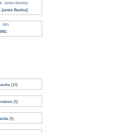
 [antes Bankia]
ING
mocha
(10)
rrobres
(5)
anda
(5)