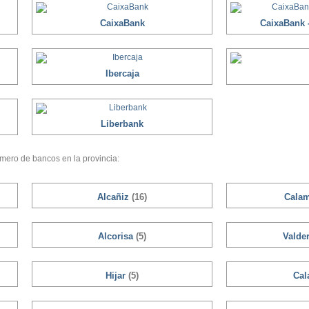
CaixaBank
CaixaBank -
Ibercaja
Liberbank
mero de bancos en la provincia:
Alcañiz
(16)
Cala
Alcorisa
(5)
Valde
Hijar
(5)
Cal