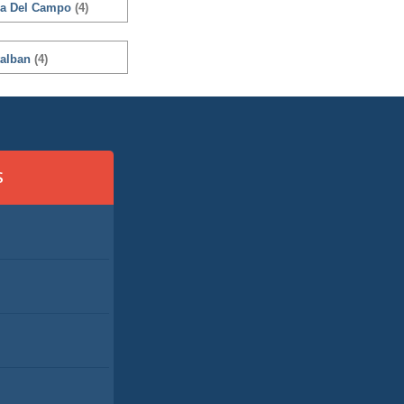
lia Del Campo
(4)
alban
(4)
S