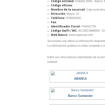
Código entidad:
Entidad 3060 - Banco 
Código oficina:
Nombre de la sucursal:
Caja-rural-ter
Dirección:
Mayor, 22
Teléfono:
978805056 -
Fax:
Identificador Fiscal:
F44002756
Código Swift / BIC:
BCOEESMM060 - Ent
Web Banco:
www.cajarural.com
Sucursales.org utiliza la información disponib
La información pudiera no estar completa o 
Estos son otros bancos importantes de la prov
entidad:
ABANCA
Banco Santander