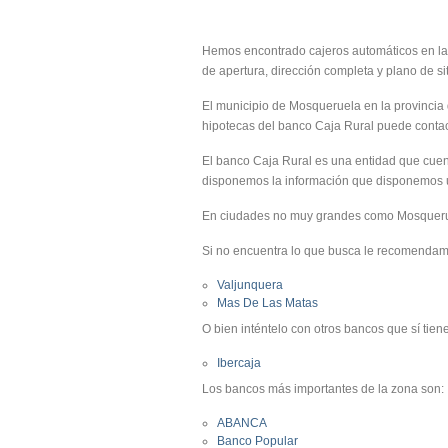
Hemos encontrado cajeros automáticos en las 
de apertura, dirección completa y plano de si
El municipio de Mosqueruela en la provincia 
hipotecas del banco Caja Rural puede contacta
El banco Caja Rural es una entidad que cuen
disponemos la información que disponemos u
En ciudades no muy grandes como Mosqueruel
Si no encuentra lo que busca le recomendam
Valjunquera
Mas De Las Matas
O bien inténtelo con otros bancos que sí tien
Ibercaja
Los bancos más importantes de la zona son:
ABANCA
Banco Popular