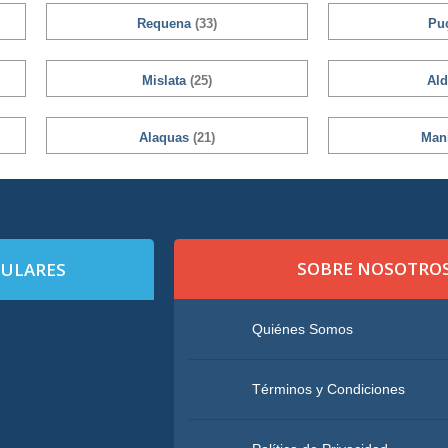
Requena
(33)
Pu
Mislata
(25)
Ald
Alaquas
(21)
Man
SOBRE NOSOTRO
PULARES
Quiénes Somos
Términos y Condiciones