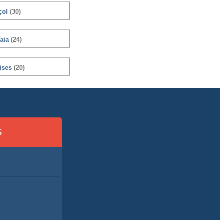
çol
(30)
aia
(24)
ises
(20)
S