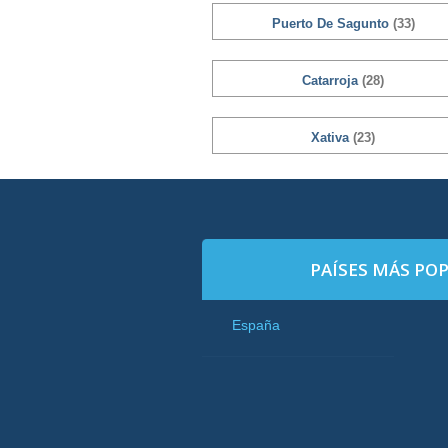
Puerto De Sagunto
(33)
Catarroja
(28)
Xativa
(23)
PAÍSES MÁS PO
España