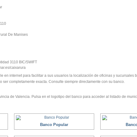
r
3110
rural De Manises
idad 3110 BIC/SWIFT
r.es/caixarura
le en internet para facilitar a sus usuarios la localización de oficinas y sucursale
no ser completamente exacta. Consulte siempre directamente con su banco.
incia de Valencia. Pulsa en el logotipo del banco para acceder al listado de munic
Banco Popular
Banco