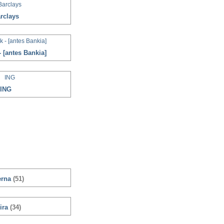
rclays
 [antes Bankia]
ING
erna
(51)
ira
(34)