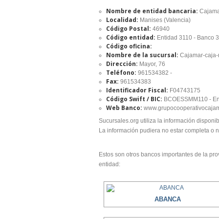
Nombre de entidad bancaria:
Cajama
Localidad:
Manises (Valencia)
Código Postal:
46940
Código entidad:
Entidad 3110 - Banco 
Código oficina:
Nombre de la sucursal:
Cajamar-caja-
Dirección:
Mayor, 76
Teléfono:
961534382 -
Fax:
961534383
Identificador Fiscal:
F04743175
Código Swift / BIC:
BCOESSMM110 - Ent
Web Banco:
www.grupocooperativocajama
Sucursales.org utiliza la información disponib
La información pudiera no estar completa o 
Estos son otros bancos importantes de la prov
entidad:
ABANCA